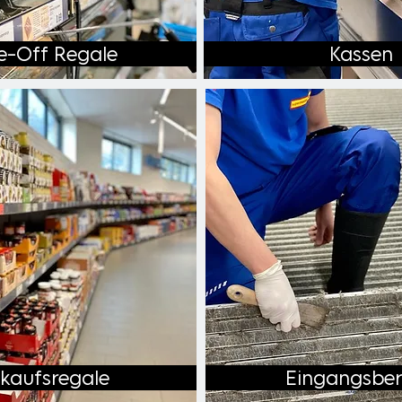
e-Off Regale
Kassen
kaufsregale
Eingangsber