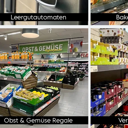
Leergutautomaten
Bak
Obst & Gemüse Regale
Ver