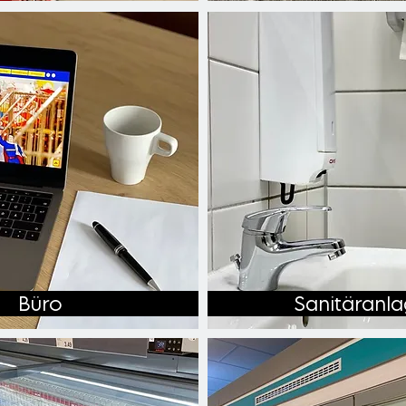
Büro
Sanitäranl