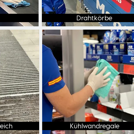
Drahtkörbe
eich
Kühlwandregale