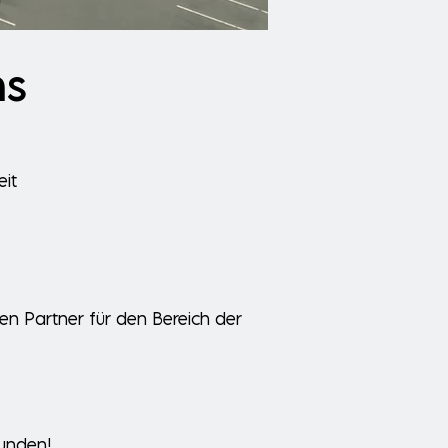
ns
eit
len Partner für den Bereich der
funden!