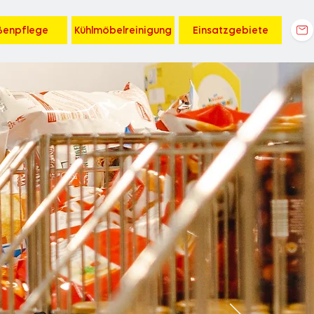
ßenpflege
Kühlmöbelreinigung
Einsatzgebiete